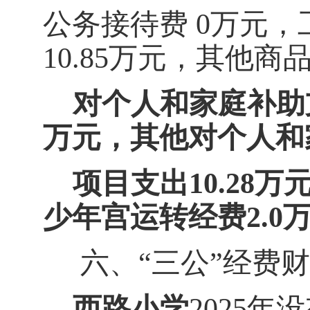
公务接待费
0
万元，
10.85
万元，
其他商
对个人和家庭补助
万元，其他对个人和
项目支出
10.28
万
少年宫运转经费
2.0
六、
“
三公
”
经费财
西路
小学
202
5
年没