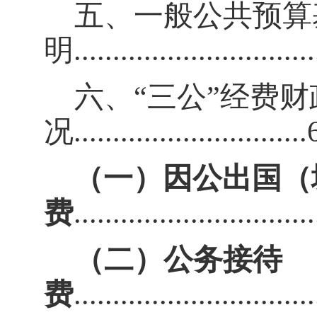
五、一般公共预算
明
..............................
六、
“
三公
”
经费财
况
..............................
（
一）因公出国（
费
..............................
（二）公务接待
费
..............................