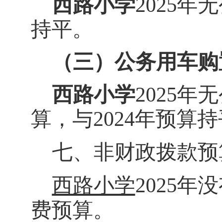
西路
小学
20
2
5
年
无
持平。
（三）公务用车购
西路
小学
20
2
5
年
无
算，与
202
4
年预算持
七、非
财政拨款预
西路小学
202
5
年
没
费预算。