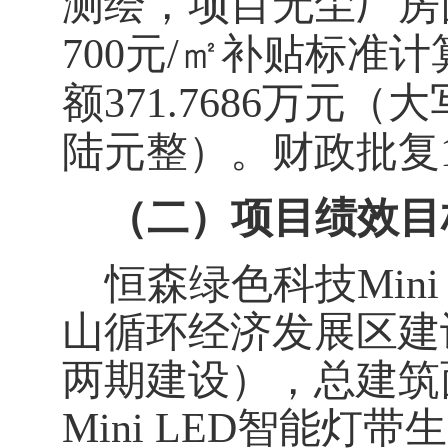
测绘，项目无尘厂房
700
元
/
㎡补贴标准计
额
371.76
86
万元
（大
陆元整）
。
财政批复
（二）项目绩效目
恒森绿色科技
Mi
山循环经济发展区建
两期建设），总建筑面
Mini LED智能