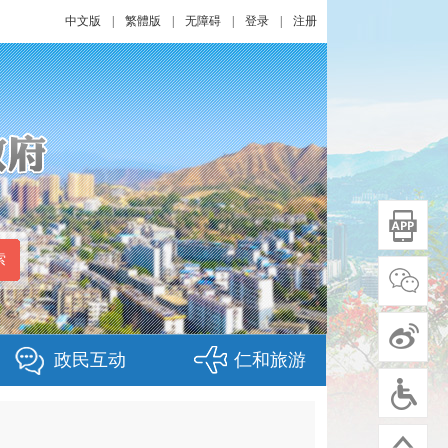
中文版
|
繁體版
|
无障碍
|
登录
|
注册
政民互动
仁和旅游