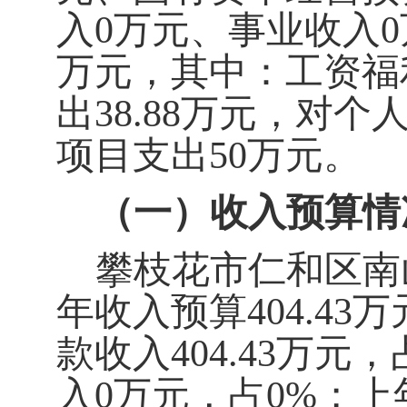
入
0
万元
、事业收入
0
万元，其中：工资福利
出38.88万元，对个
项目支出50万元。
（一）收入预算情
攀枝花市仁和区南
年收入预算
404.43
万
款收入
404.43
万元
，
入
0
万元
，占
0
%
；上