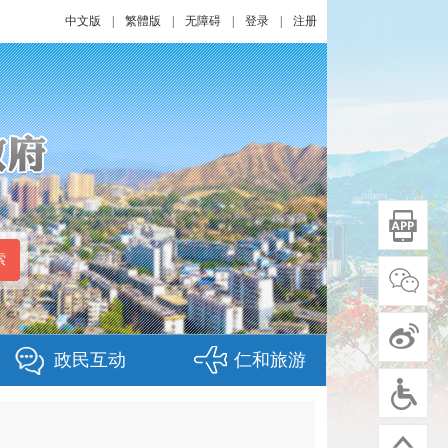
中文版
|
繁體版
|
无障碍
|
登录
|
注册
政民互动
仁和旅游