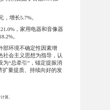
元，增长
5.7
%
。
121.0
%
，家用电器和音像器
18.2%
。
外部环境不确定性因素增
色社会主义思想为指导，认
设为
“
总牵引
”
，锚定提振消
济
扩量提质
、持续向好的发
价计算。