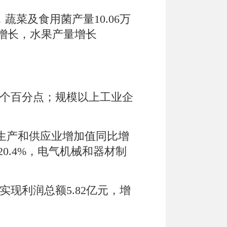
，
蔬菜及食用菌产量
10.06
万
增长
，
水果产量增长
个百分点；
规模以上工业企
生产和供应业
增加值
同比增
20.4%
，电气机械和器材制
实现利润总额
5.8
2
亿元，增