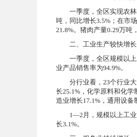
一季度
，全
区
实现
农
林
吨，
同比增长3.5%
；在市
21.8%
。猪肉
产量
0.29
万吨
二、工业生产
较快增长
一季度，全区规模以上
业产品销售率为94.9%
。
分行业看，23
个行业大
长25.1%
，化学原料和化学
造业增长
17.1%
，通用设备
1—2
月，规模以上工业
长3.1%
。