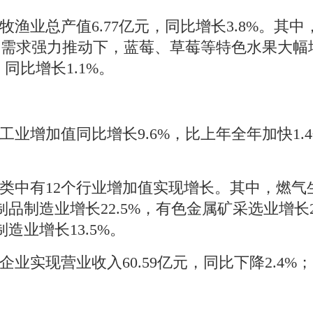
牧渔
业总产值6.
77
亿
元
，
同比
增
长
3.8%
。其中
场需求强力推动下，
蓝莓、
草莓
等
特色水果
大幅
，同比增长
1.1%
。
工业增加值
同比
增长9.6%
，
比上年全年加快
1.4
类中有
12
个行业增加值实现增长。其中，燃气
制品制造业增长
22.5%
，有色金属矿采选业增长
制造业增长
13.5%
。
企业实现营业收入
60.
59
亿元，同比下降2.4%
；