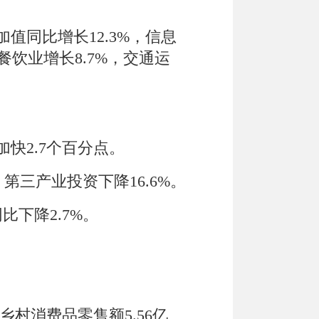
加值同比
增长
12.3
%
，信息
餐饮业增长
8.7
%
，交通运
加快
2.7
个百分点
。
；第三产业投资下降
16.6
%
。
同比
下降
2.7
%
。
乡村消费品零售额
5.56
亿