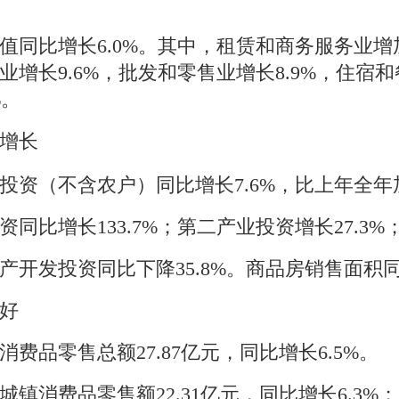
值
同比
增长
6.0
%
。其中，租赁和商务服务业
增
业增长
9.6
%
，批发和零售业增长
8.9
%
，住宿和
%
。
增长
投资（不含农户）
同比
增长
7.6
%
，比上年全年
资
同比增长
133.7
%
；第二产业投资增长
27.3
%
产开发投资
同比
下降
35.8
%
。商品房销售面积
好
消费品零售总额
27.87
亿元，同比增长
6.5%
。
城镇消费品零售额
22.31
亿元，同比增长
6.3
%
；