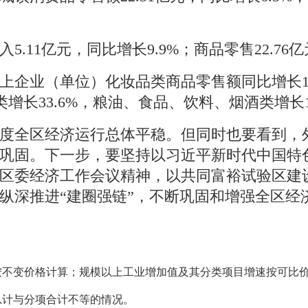
入
5.11
亿元，同比增长
9.9
%
；商品零售
22.76
亿
上企业（单位）
化妆品
类
商品零售额同比
增长
类增长
33.6
%
，
粮油、食品、饮料、烟酒类
增长
度全区经济运行总体平稳。但同时也要看到，
巩固。下一步，要坚持以习近平新时代中国特
区委经济工作会议精神，以共同富裕试验区建
纵深推进
“
建圈强链
”
，不断巩固和增强全区经
按不变价格计算；规模以上工业增加值及其分类项目增速按可比
总计与分项合计不等的情况。