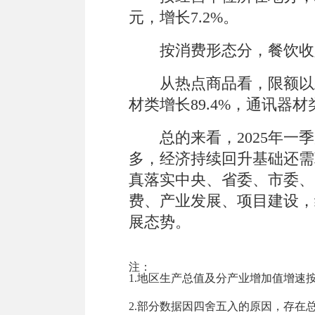
元，增长
7.2
%
。
按消费形态分，餐饮收
从热点商品看，限额以
材类增长
89.4
%
，
通讯器材
总的来看，2025
年一季
多，经济持续回升基础还需
真落实中央、省委、市委、
费、产业发展、项目建设，
展态势。
注：
1.
地区生产总值及分产业增加值增速
2.
部分数据因四舍五入的原因，存在