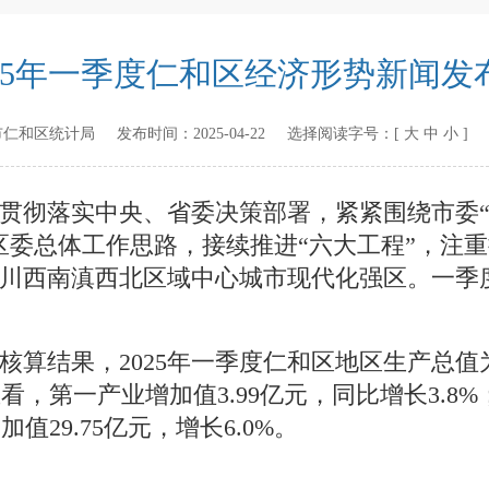
025年一季度仁和区经济形势新闻发
市仁和区统计局
发布时间：
2025-04-22
选择阅读字号：[
大
中
小
]
贯彻落实中央、省委决策部署，紧紧围绕市委
区委总体工作思路，接续推进
“
六大工程
”
，注重
川西南滇西北区域中心城市现代化强区。一季
核算结果，
2025
年一季度仁和
区地区生产总值
业看
，第一产业增加值
3.99
亿元，
同比
增长
3.8
%
增加值
29.75
亿元，增长
6.0
%
。