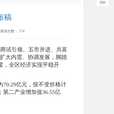
布稿
 阅读次数：
374
“
两试引领、五市并进、共富
扩大内需、协调发展，脚踏
度，全区经济实现平稳开
为
70.29
亿元，按不变价格计
；第二产业增加值
36.55
亿