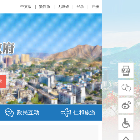
中文版
|
繁體版
|
无障碍
|
登录
|
注册
政民互动
仁和旅游