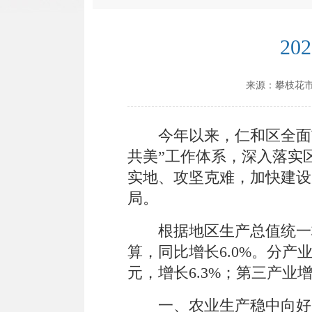
2
来源：
攀枝花
今年以来，仁和区全面
共美
”
工作体系，深入落实
实地、攻坚克难，加快建设
局。
根据地区生产总值统一
算，
同比
增长
6.0
%
。
分产
元，增长
6.3
%
；第三产业
一、农业生产稳中向好