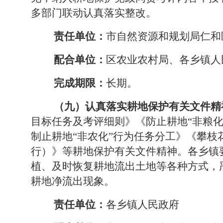
多部门联动认真落实整改。
责任单位：
市自然资源和规划局仁和
配合单位：
区农业农村局、各乡镇人
完成期限：
长期。
（九）认真落实耕地保护
有关
文件精
目标任务及考评细则》《防止耕地
“
非粮
制止耕地
“
非农化
”
行为任务分工》《攀枝
行）》等耕地保护
有关
文件精神。各乡镇
植、及时恢复耕地流出土地等各种方式，
耕地净流出现象。
责任单位：
各乡镇人民政府