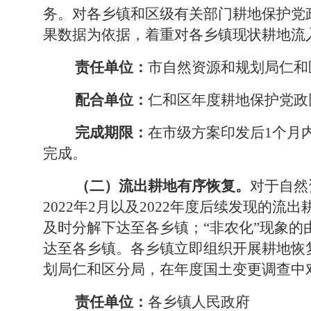
务。对各乡镇和区级有关部门耕地保护党
果数据为依据，着重对各乡镇现状耕地流
责任单位：
市自然资源和规划局仁和
配合单位：
仁和区年度耕地保护党政
完成期限：
在市级方案印发后1
个月
完成。
（二）流出耕地有序恢复。
对于自然
2022
年
2
月以及
2022
年度后续发现的流出
及时分解下达至各乡镇；
“
非农化
”
现象的
达至各乡镇。各乡镇立即组织开展耕地恢
划局仁和区分局，在年度国土变更调查中
责任单位：
各乡镇人民政府