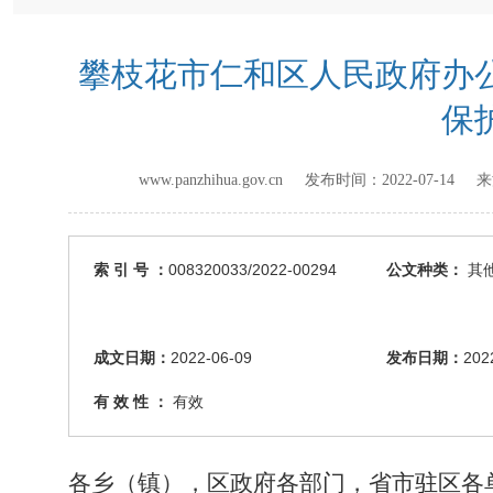
攀枝花市仁和区人民政府办公
保
www.panzhihua.gov.cn 发布时间：
2022-07-14
来
索 引 号 ：
008320033/2022-00294
公文种类：
其
成文日期：
2022-06-09
发布日期：
202
有 效 性 ：
有效
各乡（镇），区
政府各
部门
，省市驻区各