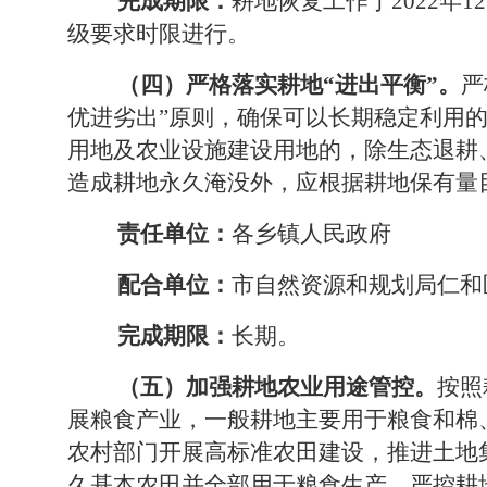
完成期限：
耕地恢复工作于2022
年
12
级要求时限进行。
（四）严格落实耕地
“进出平衡”。
严
优进劣出
”
原则，确保可以长期稳定利用
用地及农业设施建设用地的，除生态退耕
造成耕地永久淹没外，应根据耕地保有量
责任单位：
各乡镇人民政府
配合单位：
市自然资源和规划局仁和
完成期限：
长期。
（五）加强耕地农业用途管控。
按照
展粮食产业，一般耕地主要用于粮食和棉
农村部门开展高标准农田建设，推进土地
久基本农田并全部用于粮食生产。严控耕