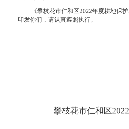
《
攀枝花市仁和区
2022
年度
耕地保护
印发你们，请认真遵照执行。
攀枝花市仁和区202