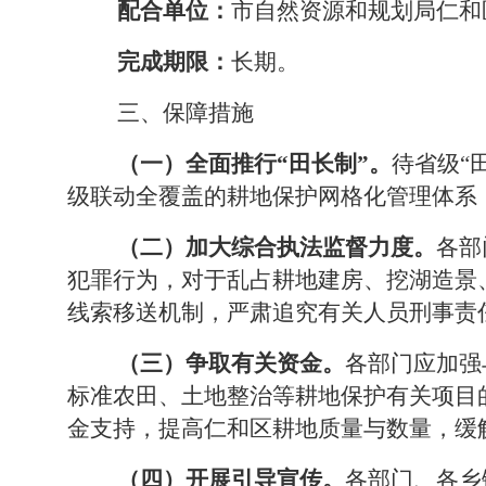
配合单位：
市自然资源和规划局仁和
完成期限：
长期。
三、保障措施
（一）全面推行
“田长制”。
待省级
“
级联动全覆盖的耕地保护网格化管理体系
（二）加大综合执法监督力度。
各部
犯罪行为，对于乱占耕地建房、挖湖造景
线索移送机制，严肃追究
有关
人员刑事责
（三）争取
有关
资金。
各部门应加强
标准农田、土地整治等耕地保护
有关
项目
金支持，提高仁和区耕地质量与数量，缓
（四）开展引导宣传。
各部门、各乡