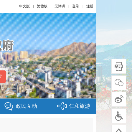
中文版
|
繁體版
|
无障碍
|
登录
|
注册
政民互动
仁和旅游