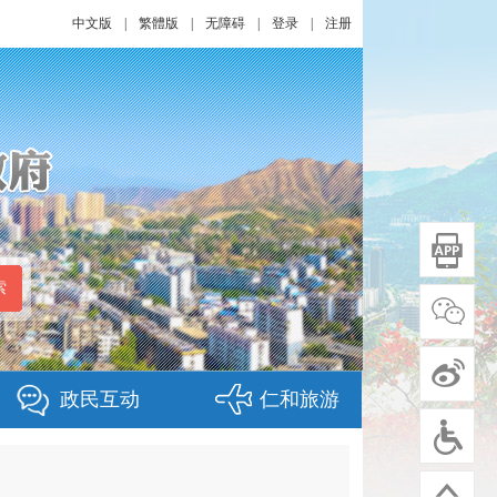
中文版
|
繁體版
|
无障碍
|
登录
|
注册
政民互动
仁和旅游