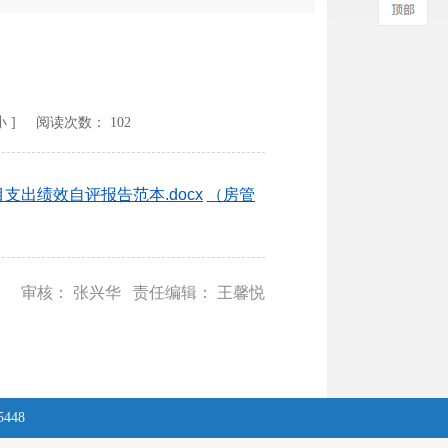
价
小
] 阅读次数：
102
支出绩效自评报告范本.docx
（房管
审核： 张兴华 责任编辑： 王馨悦
5448