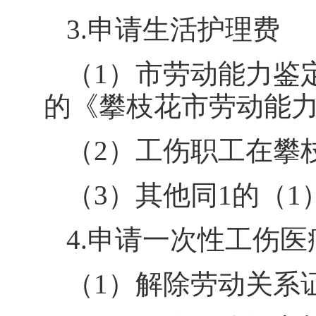
3.
申请生活护理费
（
1
）
市劳动能力鉴
的《攀枝花市劳动能
（
2
）工伤职工在攀
（
3
）其他同
1
的
（
1
4.
申请一次性工伤医
（
1
）
解除劳动关系