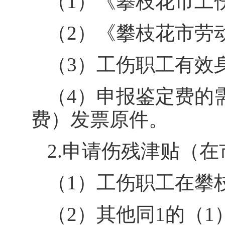
（
1
）《攀枝花市工
（
2
）《攀枝花市劳
（
3
）工伤职工有效
（
4
）申报鉴定费的
费）发票原件。
2.
申请伤残津贴（在
（
1
）工伤职工在攀
（
2
）其他同
1
的
（
1