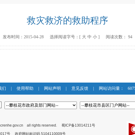
救灾救济的救助程序
发布时间：
2015-04-28
选择阅读字号：[
大
中
小
] 阅读次数：
94
我们
|
使用帮助
|
网站声明
|
意见反馈
|
网站访问量：
607
crenhe.gov.cn all rights reserved.
蜀ICP备13014211号
00017号 政府网站标识码 5104110009号