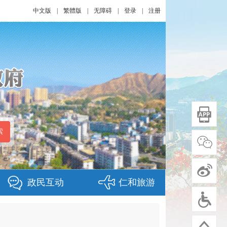
中文版
|
繁體版
|
无障碍
|
登录
|
注册
政民互动
仁和旅游