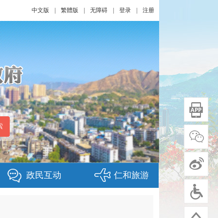
中文版
|
繁體版
|
无障碍
|
登录
|
注册
政民互动
仁和旅游