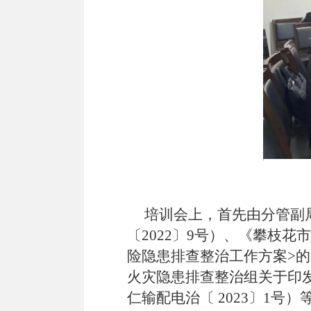
培训会上，首先由分管副局
〔2022〕
9
号
）、《
攀枝花市
险隐患排查整治工作方案
>
的
火灾隐患排查整治组关于印
仁输配电治〔 2023〕
1
号
）