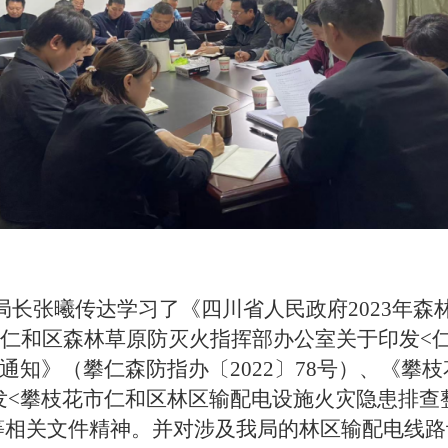
长张曦传达学习了《四川省人民政府
2023
年森
仁和区森林草原防灭火指挥部办公室关于印发
<
通知》
（
攀仁森防指办〔2022〕
78
号
）、《
攀枝
发
<
攀枝花市仁和区林区输配电设施火灾隐患排查
等相关文件精神。并对涉及我局的
林区输配电线路