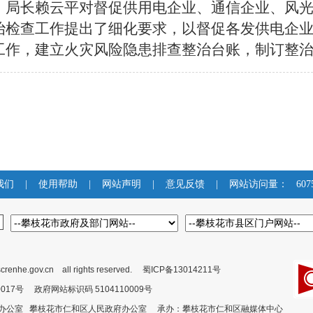
、局长赖云平对
督促供用电企业、通信企业、风
治检查工作提出了细化要求，以督促各发供电企
工作，建立火灾风险隐患排查整治台账，制订整
我们
|
使用帮助
|
网站声明
|
意见反馈
|
网站访问量：
607
crenhe.gov.cn all rights reserved.
蜀ICP备13014211号
00017号 政府网站标识码 5104110009号
委办公室 攀枝花市仁和区人民政府办公室 承办：攀枝花市仁和区融媒体中心