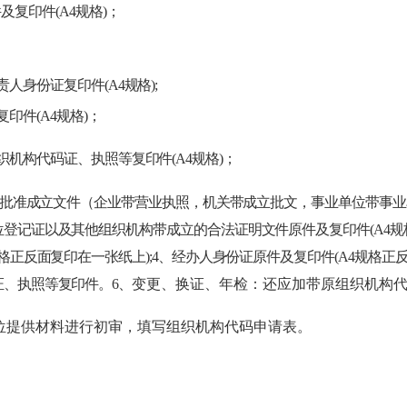
件及复印件
(A4
规格
)
；
责人身份证复印件
(A4
规格
);
复印件
(A4
规格
)
；
织机构代码证、执照等复印件
(A4
规格
)
；
批准成立文件（企业带营业执照，机关带成立批文，事业单位带事业
位登记证以及其他组织机构带成立的合法证明文件原件及复印件
(A4
规
格正反面复印在一张纸上
);4
、经办人身份证原件及复印件
(A4
规格正
证、执照等复印件。
6
、
变更、换证、年检：还应加带原组织机构
位提供材料进行初审，填写组织机构代码申请表。