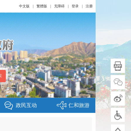
中文版
|
繁體版
|
无障碍
|
登录
|
注册
政民互动
仁和旅游