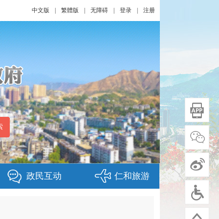
中文版
|
繁體版
|
无障碍
|
登录
|
注册
政民互动
仁和旅游