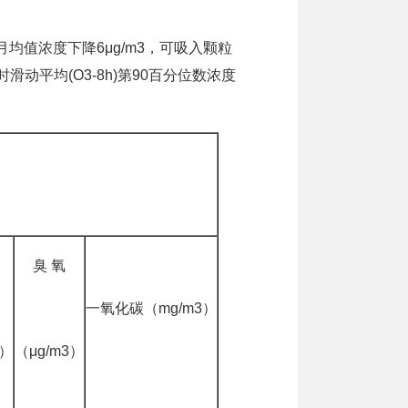
均值浓度下降6μg/m3，可吸入颗粒
滑动平均(O3-8h)第90百分位数浓度
臭 氧
一氧化碳（mg/m3）
3）
（μg/m3）