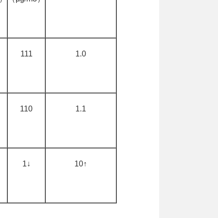
111
1.0
110
1.1
1↓
10↑