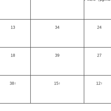
13
34
24
18
39
27
38↑
15↑
12↑