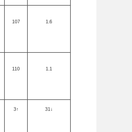
107
1.6
110
1.1
3↑
31↓