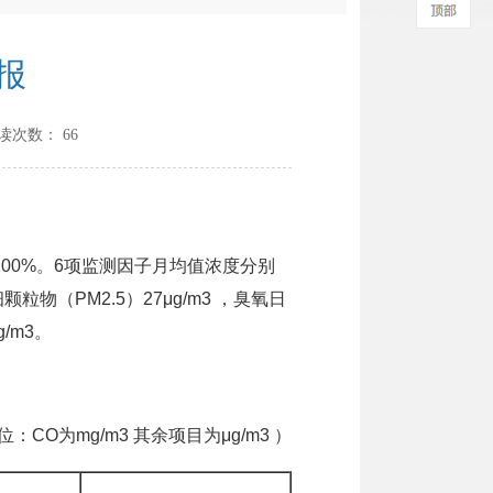
报
读次数：
66
100%。6项监测因子月均值浓度分别
颗粒物（PM2.5）27μg/m3 ，臭氧日
/m3。
CO为mg/m3 其余项目为μg/m3 ）