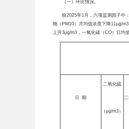
（一）环比情况。
较2025年1月，六项监测因子中：二
物（PM10）月均值浓度下降11μg/m
上升3μg/m3，一氧化碳（CO）日均值
二氧化硫
日 期
二
（μg/m3）