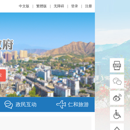
中文版
|
繁體版
|
无障碍
|
登录
|
注册
政民互动
仁和旅游