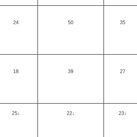
24
50
35
18
39
27
25↓
22↓
23↓