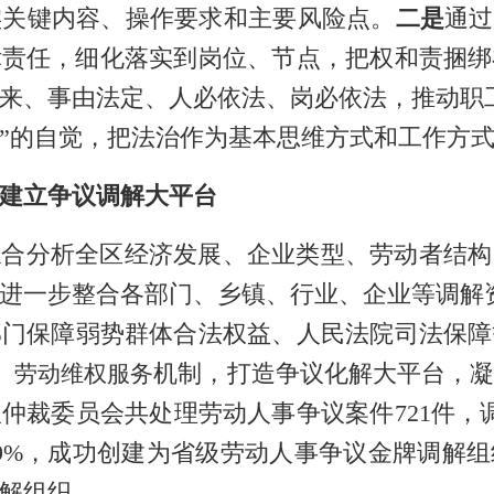
实关键内容、操作要求和主要风险点。
二是
通过
律责任，细化落实到岗位、节点，把权和责捆绑
来、事由法定、人必依法、岗必依法，推动职
”的自觉，把法治作为基本思维方式和工作方
建立争议调解大平台
综合分析全区
经济发展、企业类型、劳动者结构
进一步
整合各部门、乡镇、行业、企业等调解
部门
保障弱势群体合法权益
、
人民法院司法保障
）
机制，打造争议化解大平台
，
劳动维权服务
议仲裁委员会共处理劳动人事争议案件
721
件，
9%
，成功创建为省级劳动人事争议金牌调解组
解组织
。