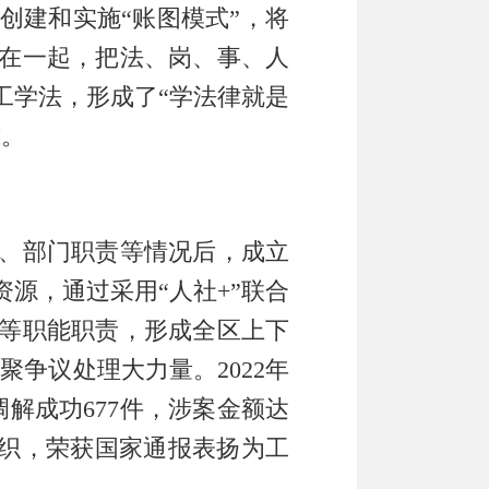
创建和实施
“账图模式”，将
在一起，把法、岗、事、人
工学法，形成了“学法律就是
式。
、部门职责等
情况后
，成立
资源，
通过
采用
“人社
+
”联合
等职能
职责，形成全区上下
凝聚争议处理大力量
。
2022
年
调解成功
677
件，涉案金额达
织
，
荣获国家通报表扬为工