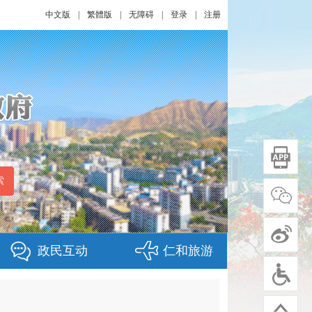
中文版
|
繁體版
|
无障碍
|
登录
|
注册
政民互动
仁和旅游