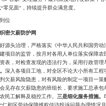
或
“
零见面
”
，
持续提升
群众满意度。
到位
织密
欠薪防护网
好源头治理
，严格落实《中华人民共和国劳动
建项目的监管，
按月对各
用人单位
落实保障农
资表，对检查发现的违法行为
，
采用行政管理
。
深入
各
项目工地
，
对全区不论大小所有工程
判欠薪风险隐患
，对有风险的制定一项目一策
会见存在欠薪隐患的班组长
，要求
施工总承包
农民工解释及稳控工作
。
三是细化服务措施。
“
仁和区劳动保障维权信访投诉问题办理情况