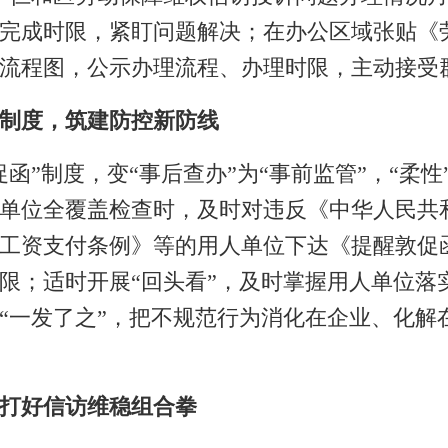
完成时限，
紧盯问题解决
；在办公区域张贴
《
流程图，
公示
办理
流程、办理时限，主动接受
”制度，筑建防控新防线
促函
”
制度
，
变
“事后查办”为“事前监管”
，
“柔
单位全覆盖检查时，及时对违反《中华人民共
工资支付条例》等的用人单位下达《提醒敦促
限
；适时
开展
“回头看”，
及时
掌握
用人
单位落
“一发了之”，把不规范行为消化在企业、化解
打好信访维稳组合拳