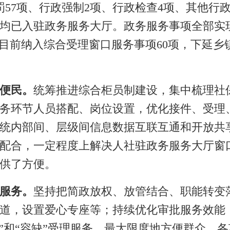
57
项
、
行政强制2
项
、
行政检查4
项
、
其他行政
均已入驻政务服务大厅。政务服务事项全部实
目前
纳入综合受理窗口
服务事项
60
项，下延乡
便民。
统筹推进综合柜员制建设，
集中梳理社
务环节人员搭配、岗位设置，优化接件、受理
统内部间、层级间信息数据互联互通和开放共
配合，
一定程度上解决人社驻政务服务大厅窗
供了方便
。
服务。
坚持
把简政放权、放管结合、职能转变
道，设置爱心专座等
；
持续优化审批服务效能
”
和
“
容缺
”
受理服务，最大限度地方便群众
，
各