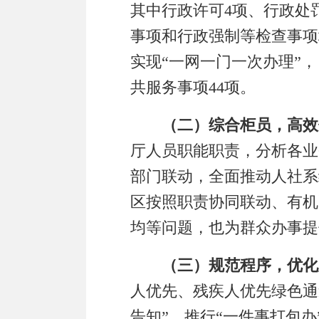
其中行政许可4
项
、
行政处罚
事项和行政强制等检查事项
实现
“
一网一门一次办理
”
，
共服务事项
44
项。
（二）综合柜员，高效
厅人员职能职责，分析各业
部门
联动，
全面推动
人社
系
区按照职责协同联动、有机
均等问题，也为群众办事提
（三）规范程序，优化
人优先、残疾人优先绿色通
告知
”
。推行
“
一件事打包办