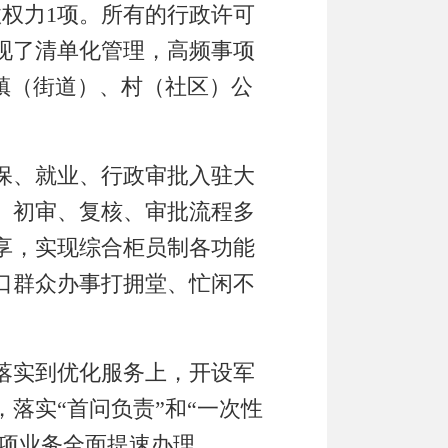
权力1
项。所有的行政许可
现了清单化管理，高频事项
镇（街道）、村（社区）公
保、就业、行政审批入驻大
、初审、复核、审批流程
多
享
，
实现
综
合柜员制
各功能
口群众办事打拥堂、忙闲不
落实到优化服务上，开设军
，
落实
“
首问负责
”
和
“
一次性
项业务全面提速办理，