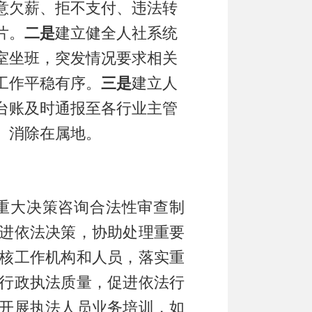
意欠薪、拒不支付、
违法转
片
。
二
是
建立健全人社系统
室坐班，突发情况要求相关
工作
平稳有序
。
三
是
建立
人
台账及时通报至各行业主管
、消除在属地。
重大决策咨询合法性审查制
进依法决策，协助处理重要
核工作机构和人员，
落实
重
行政执法质量，促进依法行
开展执法人员业务培训，
如