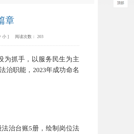
篇章
中
小
] 阅读次数：
203
设为抓手，以服务民生为主
法治职能，
2023
年成功命名
级法治台账
5
册，绘制岗位法