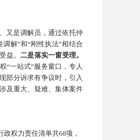
、又是调解员，
通过
依托仲
性调解
”
和
“
刚性执法
”
相结合
受益
。
二是落实一窗受理。
权
“
一站式
”
服务窗口，
专人
现部分诉求有争议时，引入
涉及重大、疑难、集体案件
行政
权力责任清单共68
项
，