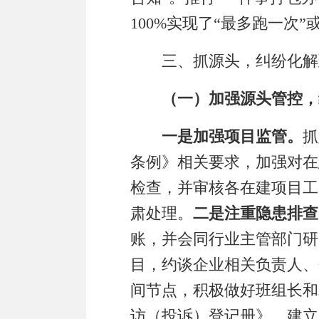
100%
实现了
“
最多跑一次
”
三、抓源头，纠纷化解
（
一
）
加强源头管控
，
一是
加强项目监管。
抓
条例》相关要求，
加强对在
检查
，并
审核各在建项目工
肃处理。
二是注重隐患排查
账
，并
会同行业主管部
门研
目，约谈企业相关负责人
、
间节点，积极做好班组长和
访（投诉）登记册》，建立