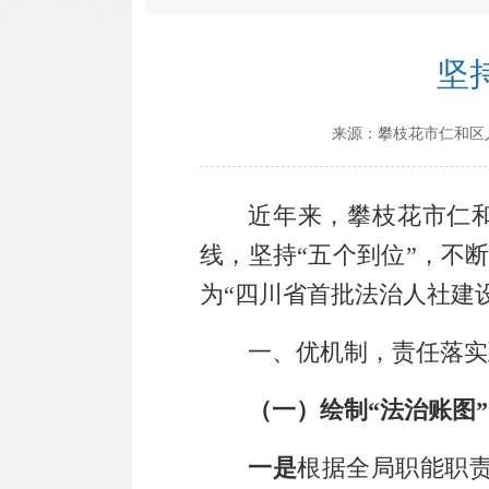
坚
来源：
攀枝花市仁和区
近年来
，
攀枝花市仁
线，
坚持
“
五
个到位
”
，
不
为“四川省首批法治人社建
一、优机制，责任落实
（一）绘制
“法治账图
一是
根据全局
职能职