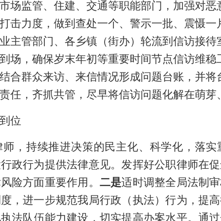
市场监管、住建
、交通
等职能部门，加强对
恶
打击力度
，
做到查处一个、警示一批、震慑一
业主管部门、各乡镇（街办）轮流到信访接待
到场，确保岁末年初
等重要时间节点
信访
维稳
结合群众来访、来信情况形成问题台账，并将
责任，齐抓共管，尽早将
信访
问题
化解在萌芽
到位
律师，
持续
推进决策的民主化、科学化，
落实
大行政行为提供法律意见。发挥好公职律师在促
律风险方面重要作用
。
二是
适时调整全局
法制审
制度
，
进一步
规范我
局
行政（执法）行为，提高
化执法队伍能力建设，
切实提高办案水平
。
通过