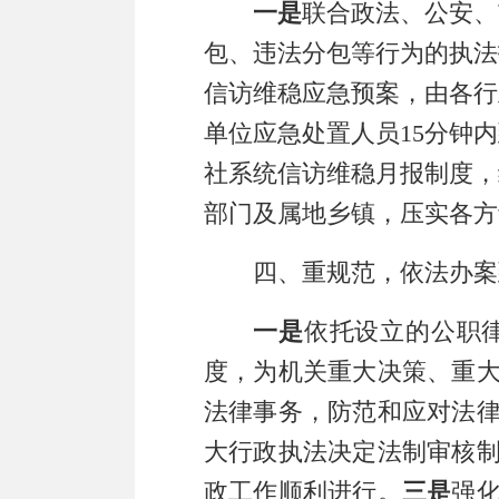
一
是
联合
政法、公安、
包、
违法
分包
等行为的
执法
信访维稳
应急预案，由各行
单位应急处置人员
15
分钟内
社系统信访维稳
月报制度，
部门及属地乡镇，压实各方
四、重规范，依法办案
一是
依托设立的
公职
度
，为机关重大决策、重
法律事务，防范和应对法
大行政执法决定法制审核
政工作顺利进行
。
三
是
强