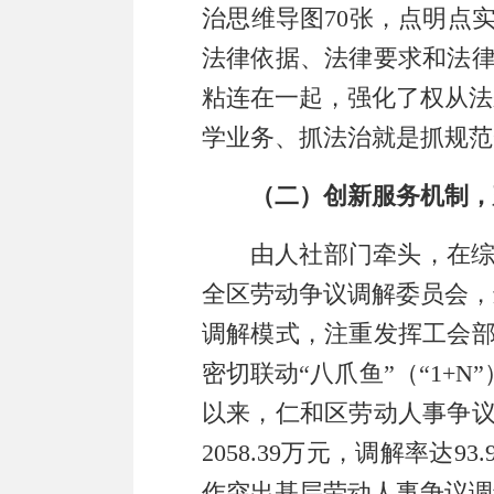
治思维导图
70
张，点明点
法律依据、法律要求和法
粘连在一起，强化了权从法
学业务、抓法治就是抓规范
（二）创新
服务机制
，
由人社部门牵头，在
全区
劳动争议调解委员会，
调解模式，
注重
发挥工会
密切联动
“八爪鱼”（“
1+N
”
以来，仁和区劳动人事争
2058.39
万元，调解率达
93.
作突出基层劳动人事争议调