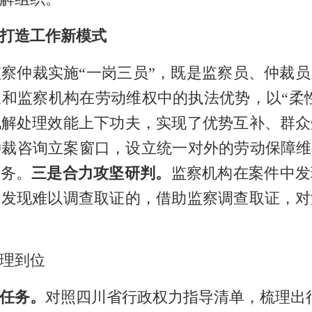
打造工作新模式
监察仲裁
实施
“
一岗三员
”
，
既
是监察员、仲裁员
长
和
监察机构在劳动维权中的执法优势，以
“
柔
化解处理效能
上下功夫
，实现
了
优势互补
、群众
仲裁咨询立案窗口，设立统一对外的劳动保障维
服务
。
三是合力攻坚研判。
监
察机构
在案件中发
中发现难以调查取证的，借助监察调查取证
，
对
理到位
任务。
对照四川省行政权力指导清单，
梳理出