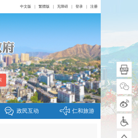
中文版
|
繁體版
|
无障碍
|
登录
|
注册
政民互动
仁和旅游