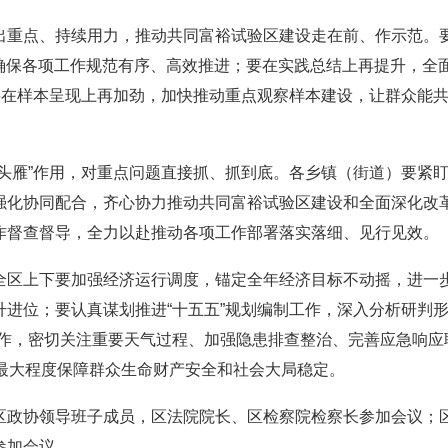
点、持续用力，推动共同富裕试验区建设走在前、作示范。要全
，确保各项工作规范有序、高效推进；要在实践总结上再提升，全
；要在样本呈现上再加劲，加快推动重点观察样本建设，让群众能
雁”作用，对重点问题直接抓、抓到底。各乡镇（街道）要紧盯
强化协同配合，齐心协力推动共同富裕试验区建设和全面深化改
作督查督导，全力以赴推动各项工作部署落实落细、见行见效。
上下要加强经济运行调度，锚定全年经济目标不动摇，进一步
进位；要认真谋划推进“十五五”规划编制工作，深入分析研判形
工作，密切关注重要天气过程、加强隐患排查整治、完善应急响应
，最大程度保障群众生命财产安全和社会大局稳定。
协领导班子成员，区法院院长、区检察院检察长参加会议；区
参加会议。