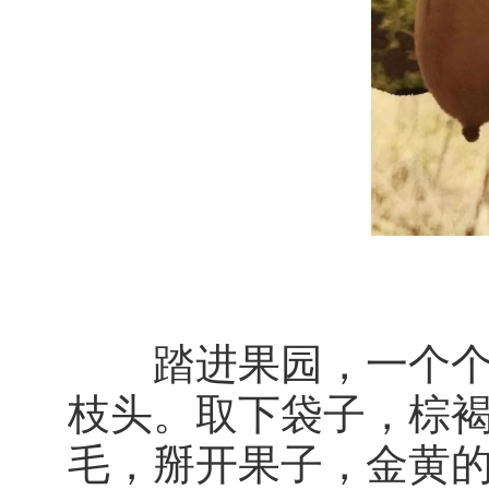
△
踏进果园，一个个猕
枝头。取下袋子，棕
毛，掰开果子，金黄