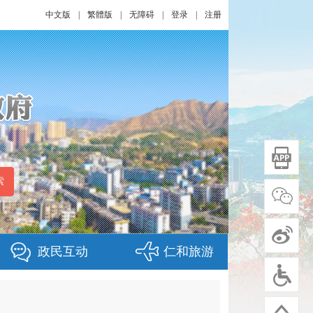
中文版
|
繁體版
|
无障碍
|
登录
|
注册
政民互动
仁和旅游