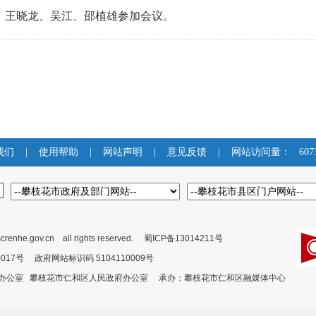
王晓龙、吴江、邵植雄参加会议。
我们
|
使用帮助
|
网站声明
|
意见反馈
|
网站访问量：
607
crenhe.gov.cn all rights reserved.
蜀ICP备13014211号
00017号 政府网站标识码 5104110009号
委办公室 攀枝花市仁和区人民政府办公室 承办：攀枝花市仁和区融媒体中心