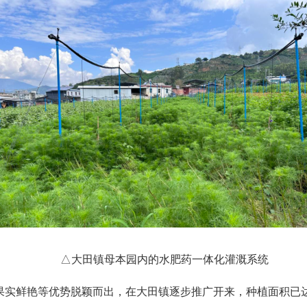
△大田镇母本园内的水肥药一体化灌溉系统
鲜艳等优势脱颖而出，在大田镇逐步推广开来，种植面积已达80