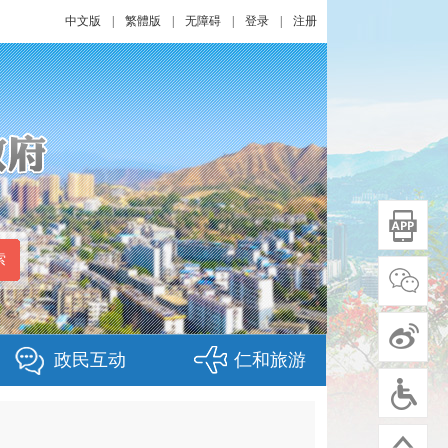
中文版
|
繁體版
|
无障碍
|
登录
|
注册
政民互动
仁和旅游