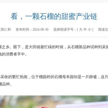
看，一颗石榴的甜蜜产业链
这里仁和
发布时间：
2024-08-30
选择阅读字号：[
大
中
小
] 阅读
乡。眼下，是大田镇最忙碌的时候，从石榴新品种试种到采摘
地的消费者手中。
采收的繁忙热闹，位于榴园村的石榴母本园却是一片静谧，这片石
榴品种。