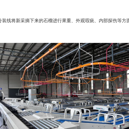
线将新采摘下来的石榴进行果重、外观瑕疵、内部探伤等方面