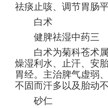
祛痰止咳、调节胃肠
白术
健脾祛湿中药三
白术为菊科苍术属植
燥湿利水、止汗、安
胃经。主治脾气虚弱
不固而汗多以及胎动
砂仁