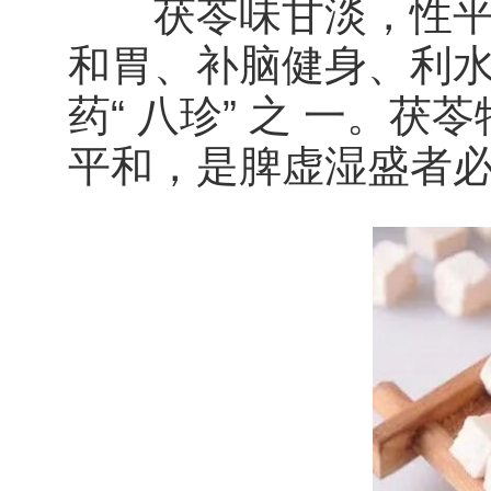
茯苓味甘淡，性平，
和胃、补脑健身、利
药“ 八珍” 之 一。
平和，是脾虚湿盛者