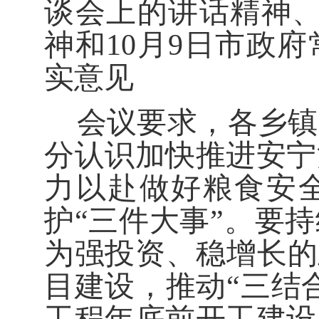
谈会上的讲话精神
神和
10
月
9
日市政府
实意见
会议
要求
，
各乡镇
分认识
加快推进安宁
力以赴做好
粮食安
护
“
三件大事
”
。要
持
为强投资、稳增长的
目建设，
推动
“
三结