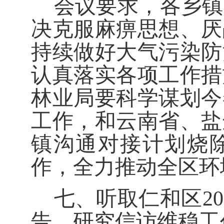
会议
要求
，
各乡镇
决
克服麻痹思想
、
厌
持续做好大气污染防
认真落实各项工作措
林业局要科学谋划今
工作，和云南省、盐
镇沟通对接计划烧
作，
全力
推动
全区
环
七、听取仁和区
20
告，研究信访维稳工