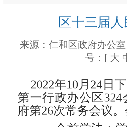
区十三届人
来源：
仁和区政府办公室
号：[
大
20
22
年
10
月
24
日
下
第一行政办公区324
府第
2
6
次常务会议。