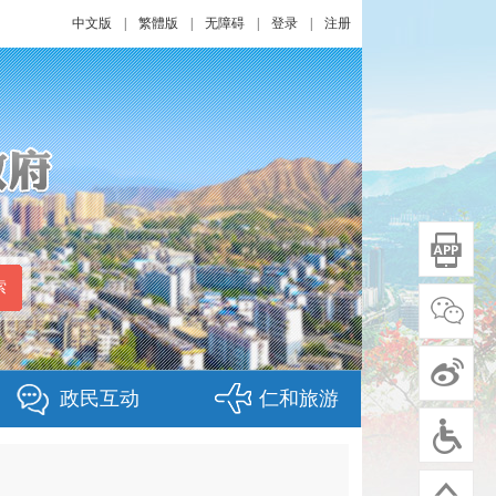
中文版
|
繁體版
|
无障碍
|
登录
|
注册
政民互动
仁和旅游