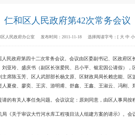
仁和区人民政府第42次常务会议
和区人民政府办公室
发布时间：
2011-11-18
选择阅读字号：[
大
中
小
十届人民政府第四十二次常务会议。会议由区委副书记、区政府区
、刘亚玲、盛庆书（副区长张爱民、吕小平、银宏因公请假），
副主席陈玉芳、区人武部部长杨文原、区财政局局长赖忠能、区
责人夏俊、廖奕、王滨、游明甫、舒鑫、王鑫、王淑云、冯刚、
请的有关人事任免问题。会议议定：原则同意，由区人事局按
《关于审议大竹河水库工程项目法人组建方案的请示》。会议