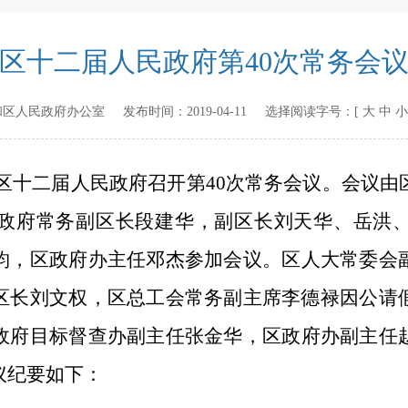
区十二届人民政府第40次常务会
和区人民政府办公室
发布时间：
2019-04-11
选择阅读字号：[
大
中
小
区十二届人民政府召开第
40
次常务会议。会议由
政府常务副区长段建华，副区长刘天华、
岳洪
钧，
区政府办主任邓杰
参加会议
。
区人大常委会
区长刘文权，区总工会常务副主席李德禄因公请
政府目标督查办
副
主任
张金华，
区政府办副主任
议纪要如下：