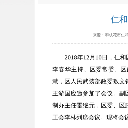
仁和
来源：
攀枝花市仁
2018年
12
月
10
日，仁和
李春华主持。区委常委、区
慧，区人民武装部政委敖文
王游国
应邀参加了会议。
副
制办主任雷继元，
区委、区
工会李林
列席会议
。
现将会