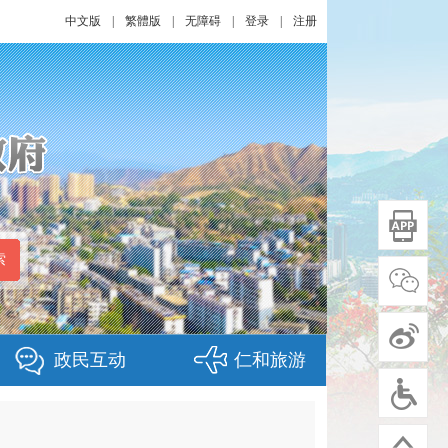
中文版
|
繁體版
|
无障碍
|
登录
|
注册
政民互动
仁和旅游