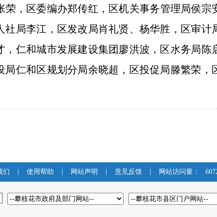
张荣，区委编办郑传红，区机关事务管理局侯宗
人社局李江，区发改局肖礼贤、杨华胜，区审计
才，仁和城市发展建设集团廖洪波，区水务局陈
设局仁和区规划分局余晓超，区投促局滕繁荣，
我们
|
使用帮助
|
网站声明
|
意见反馈
|
网站访问量：
607