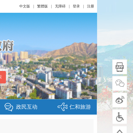
中文版
|
繁體版
|
无障碍
|
登录
|
注册
政民互动
仁和旅游