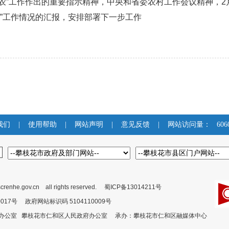
农”工作作出的重要指示精神，中央和省委农村工作会议精神，2
农”工作情况的汇报，安排部署下一步工作
我们
|
使用帮助
|
网站声明
|
意见反馈
|
网站访问量：
606
crenhe.gov.cn all rights reserved.
蜀ICP备13014211号
00017号 政府网站标识码 5104110009号
委办公室 攀枝花市仁和区人民政府办公室 承办：攀枝花市仁和区融媒体中心