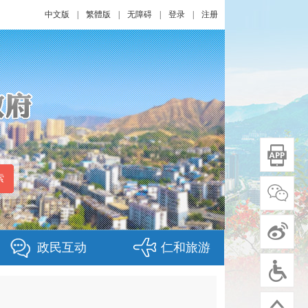
中文版
|
繁體版
|
无障碍
|
登录
|
注册
政民互动
仁和旅游