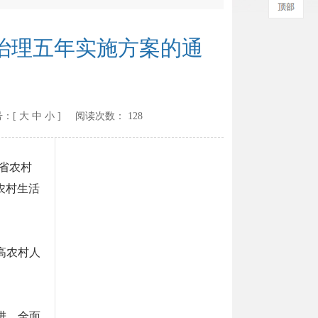
治理五年实施方案的通
：[
大
中
小
] 阅读次数：
128
省农村
农村生活
高农村人
进，全面