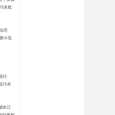
活污水处
治尽
资小见
设行
活污水
成长江
的行政村