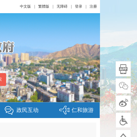
中文版
|
繁體版
|
无障碍
|
登录
|
注册
政民互动
仁和旅游