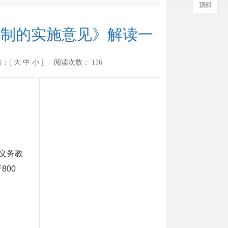
机制的实施意见》解读一
：[
大
中
小
] 阅读次数：
116
义务教
800