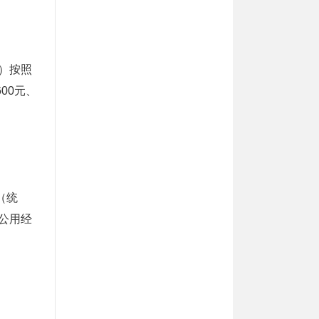
）按照
00元、
（统
公用经