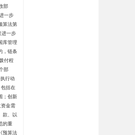
政部
进一步
预算法第
仅进一步
国库管理
的，链条
拨付程
个部
算执行动
，包括在
围；创新
政资金需
）款、以
范的重
《预算法