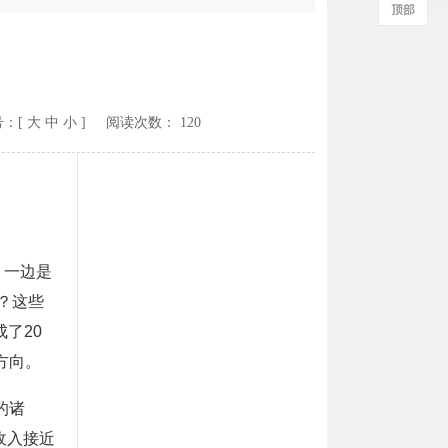
：[
大
中
小
] 阅读次数：
120
，一边是
？这些
了20
方向。
的诸
收入接近