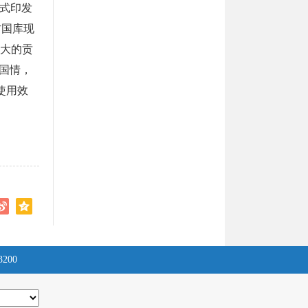
正式印发
方国库现
极大的贡
国情，
使用效
3200