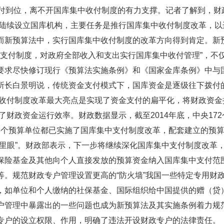
支付到位，离不开国库集中收付制度的有力支撑。记者了解到，财
也陆续设立国库机构，主要任务是推行国库集中收付制度改革，以
而新预算法中，实行国库集中收付制度的改革方向得到肯定。新
中支付制度，对政府全部收入和支出实行国库集中收付管理”，不
要求尽快修订现行《预算法实施条例》和《国家金库条例》中与
所长白景明说，传统资金支付模式下，国库资金是逐级往下拨付
中收付制度改革最大亮点是实现了资金支付的扁平化，将财政资金
高了财政资金运行效率。财政数据显示，截至2014年底，中央172
万多个预算单位都已实施了国库集中支付制度改革，配套建立的预
千里眼”。财政部表示，下一步将继续深化国库集中支付制度改革
保险基金及其他向个人直接发放的预算资金纳入国库集中支付范
等。规范财政专户管理设置更高的“防火墙”我国一些特定专用财
，如单位和个人缴纳的社保基金、国际组织给中国提供的赠（贷
户管理中暴露出的一些问题也成为新预算法及其实施条例着力规
专户的设立权限、作用，明确了违法开设财政专户的法律责任。