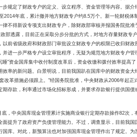
一步规定了财政专户的定义、设立程序、资金管理等内容。据介
至2014年底，累计撤并地方财政专户约8.5万个。新一轮财税体
一律不得新设专项支出财政专户，除财政部审核并报国务院批准
财政部透露，目前正在采取分步分批的方式，对地方存量财政专
，以前省级政府和财政部门审批设立财政专户的权限已收归财政
，并进一步严格专户设立审批程序，无疑为规范地方财政专户管
“沉睡”资金国库集中收付制度改革后，资金收缴和拨付效率提高了
用效率的新问题。白景明说，目前我国趴在国库中的财政资金大
套改革措施必须跟上。”经国务院批准，中央财政从2006年起正
定期存款，利率通过市场化招标形成，并要求存款银行提供国债
月底，中央国库现金管理累计实施商业银行定期存款操作82次，
全面提升了政府资产负债管理能力。不过，调查显示，目前我国
行国库。对此，新预算法也对加强国库现金管理作出了规定。为