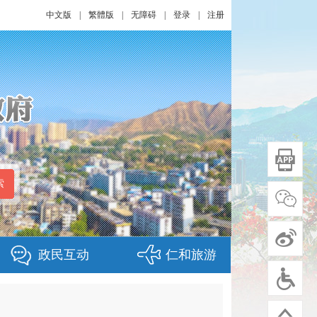
中文版
|
繁體版
|
无障碍
|
登录
|
注册
政民互动
仁和旅游