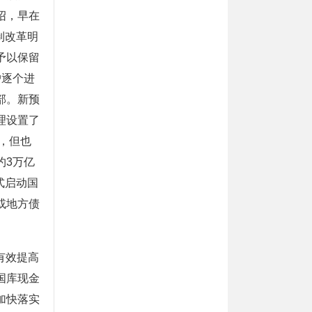
绍，早在
制改革明
予以保留
户逐个进
部。新预
理设置了
，但也
约3万亿
式启动国
或地方债
有效提高
国库现金
加快落实