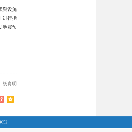
预警设施
理进行指
动地震预
 杨肖明
4052