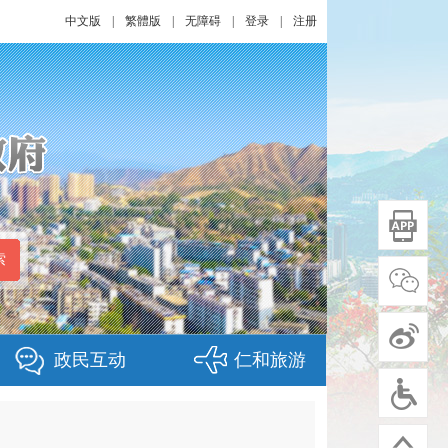
中文版
|
繁體版
|
无障碍
|
登录
|
注册
政民互动
仁和旅游