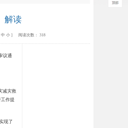
》解读
中
小
] 阅读次数：
318
审议通
灾减灾救
警工作提
实现了