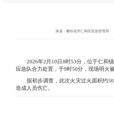
来源：
攀枝花市仁和区应急管理局
发
2026
年
2
月
10
日
8
时
53
分，位于仁和镇
应急队合力处置，于
9
时
50
分，现场明火
据初步调查，此次火灾过火面积约
50
造成人员伤亡。