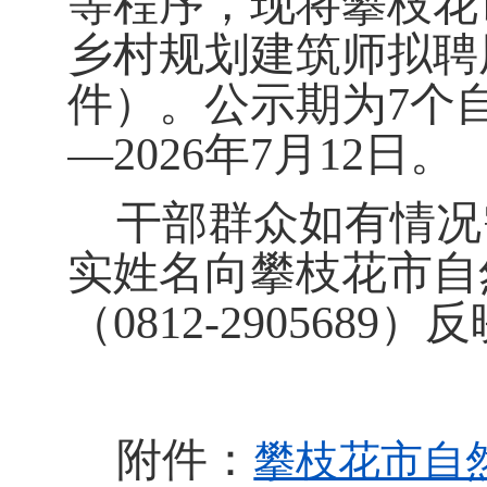
等程序，现将攀枝花
乡村规划建筑师拟聘
件）。公示期为
7
个
—
202
6
年
7
月
12
日。
干部群众如有情况
实姓名
向攀枝花市自
（0812-
2905689
）
反
附件：
攀枝花市自