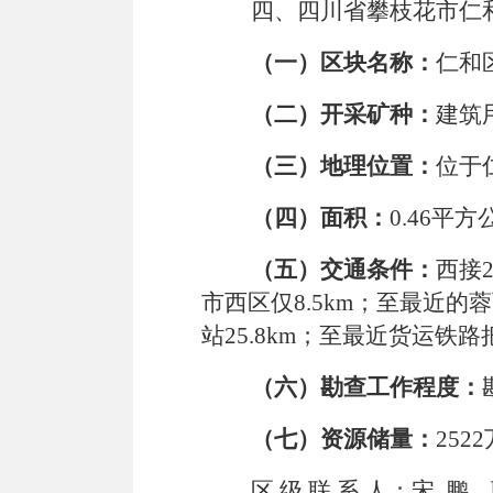
四、四川省攀枝花市仁
（一）区块名称：
仁和
（二）开采矿种：
建筑
（三）地理位置：
位于仁
（四）面积：
0
.
46
平方
（五）交通条件：
西接2
市西区仅
8.5km
；至最近的蓉
站
25.8km
；至最近货运铁路
（六）勘查工作程度：
（七）资源储量：
2522
区
级
联
系
人：宋
鹏