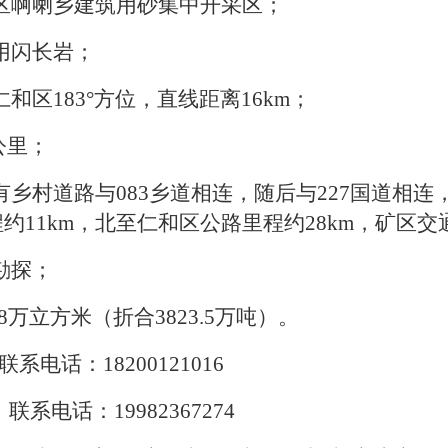
区啊喇乡建筑用砂集中开采区；
用闪长岩
；
和区183°
方位，直线距离
16km
；
公里
；
有乡村道路与083
乡道相连，随后与
227
国道相连
程约
11km
，北至仁和区公路里程约
28km
，矿区交
勘探；
8
万立方米（折合
3823.5
万吨）。
联系电话：
18200121016
联系电话：
19982367274