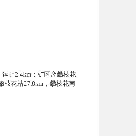
，运距
2.4km
；矿区离攀枝花
攀枝花站
27.8km
，攀枝花南