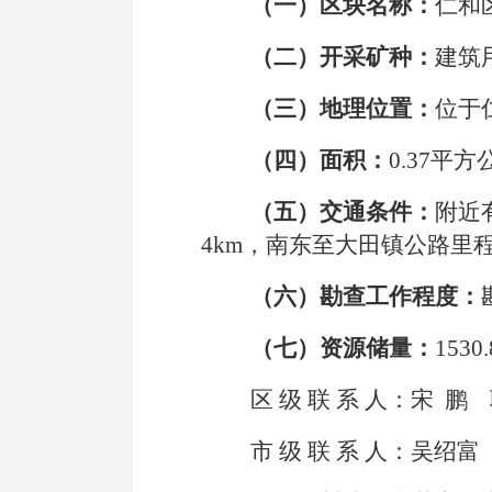
（一）区块名称：
仁和
（二）开采矿种：
建筑
（三）地理位置：
位于仁
（四）面积：
0
.
3
7
平方
（五）交通条件：
附近
4km
，南东至大田镇公路里
（六）勘查工作程度：
（七）资源储量：
1530.
区
级
联
系
人：宋
鹏
市
级
联
系
人：吴绍富