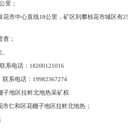
公里
；
枝花市中心直线
18
公里，矿区
到攀枝花市城区有
2
普查；
吨。
联系电话：
18200121016
联系电话：
19982367274
棚子地区拉鲊北地热
采矿权
花市仁和区花棚子地区拉鲊北地热；
；