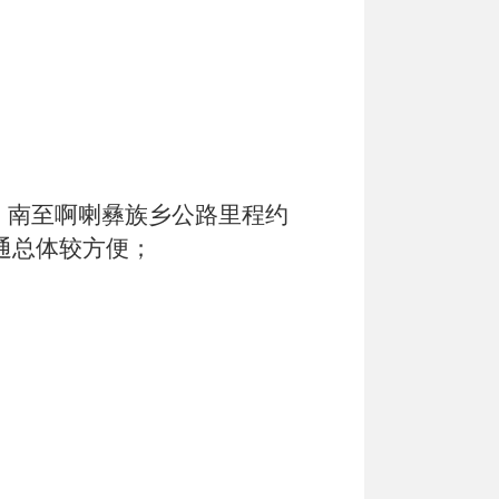
，南至啊喇彝族乡公路里程约
通总体较方便；