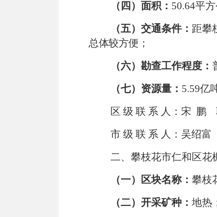
（四）面积：
50.64
平方
（五）交通条件：
距攀
总体较方便；
（六）勘查工作程度：
（七）资源量：
5.59
亿
区
级
联
系
人：宋
鹏
市
级
联
系
人：吴绍富
二、
攀枝花市仁和区花
（一）区块名称：
攀枝
（二）开采矿种：
地热