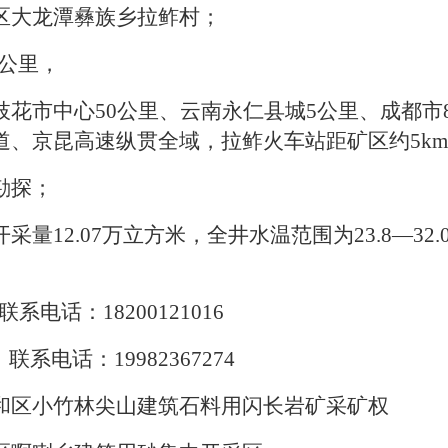
区大龙潭彝族乡拉鲊村；
公里
，
枝花市中心
50
公里、云南永仁县城
5
公里、成都市
道、京昆高速纵贯全域，拉鲊火车站距矿区约
5km
勘探；
开采量
12.07
万立方米，
全井水温范围为23.8—32.
。
联系电话：
18200121016
联系电话：
19982367274
和区小竹林尖山建筑石料用闪长岩矿采矿权