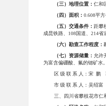
（三）地理位置：
仁和
（四）面积：
0.608
平方
（五）交通条件：
距攀
成昆铁路、
108
国道、
214
省
（六）勘查工作程度：
（七）资源储量：
允许
为富含偏硼酸、氟的锶矿水
区
级
联
系
人：宋
鹏
市
级
联
系
人：吴绍富
三、四川省攀枝花市仁