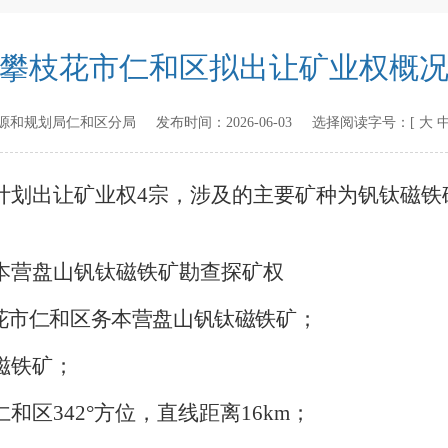
攀枝花市仁和区拟出让矿业权概
源和规划局仁和区分局
发布时间：
2026-06-03
选择阅读字号：[
大
计划出让矿业权4
宗，涉及的主要矿种为钒钛磁铁
本营盘山钒钛磁铁矿勘查
探矿权
花市仁和区务本营盘山钒钛磁铁矿；
磁铁矿；
仁和区
342°
方位，直线距离16km
；