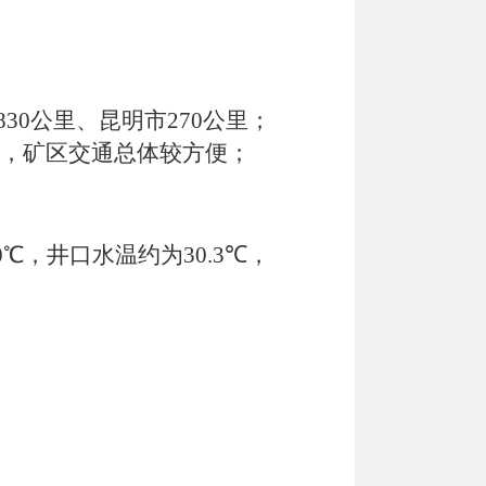
830
公里、昆明市
270
公里；
，
矿区交通总体较方便；
0℃
，井口水温约为
30.3℃
，