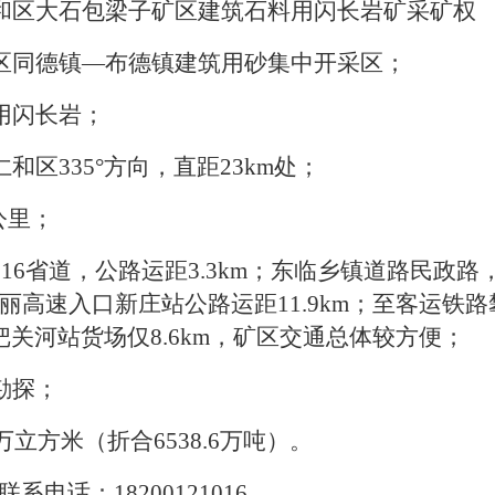
和区大石包梁子矿区建筑石料用闪长岩矿采矿权
区同德镇
—
布德镇建筑用砂集中开采区；
用闪长岩
；
和区335°
方向，直距
23km
处；
公里
；
16
省道，公路运距
3.3km
；东临乡镇道路民政路
丽高速入口新庄站公路运距
11.9km
；至客运铁路
把关河站货场仅
8.6km
，矿区交通总体较方便；
勘探；
万立方米（折合
6538.6
万吨）。
联系电话：
18200121016