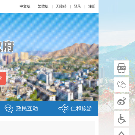
中文版
|
繁體版
|
无障碍
|
登录
|
注册
政民互动
仁和旅游