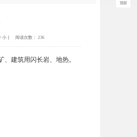
况
中
小
] 阅读次数：
236
矿、
建筑用闪长岩
、
地热
。