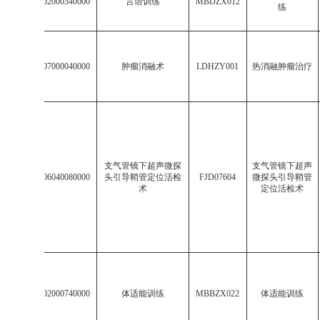
7
003402000340000
言语训练
MBDZX012
练
8
002407000040000
肿瘤消融术
LDHZY001
热消融肿瘤治疗
支气管镜下超声微探
支气管镜下超声
9
513106040080000
头引导鞘管定位活检
FJD07604
微探头引导鞘管
术
定位活检术
10
513402000740000
体适能训练
MBBZX022
体适能训练