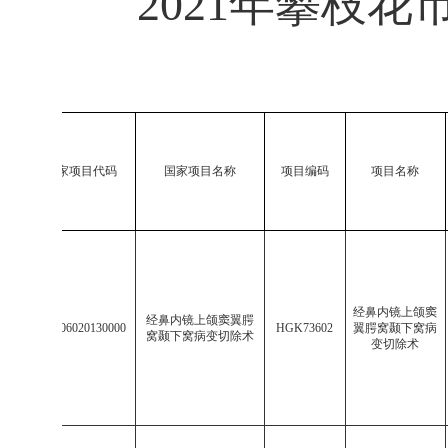
2021
年攀枝花
序
国家项目代码
国家项目名称
项目编码
项目名称
号
经鼻内镜上颌窦
经鼻内镜上颌窦翼腭
1
513306020130000
HGK73602
翼腭窝颞下窝病
窝颞下窝病变切除术
变切除术