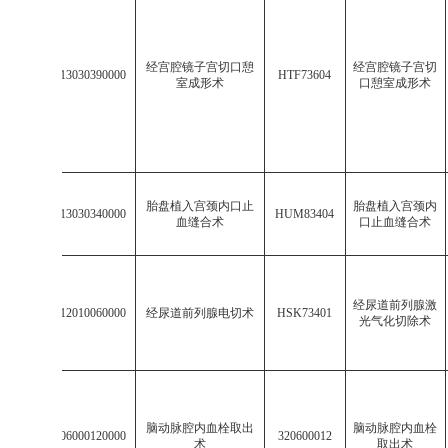
经宫腔镜子宫切口憩
经宫腔镜子宫切
2
513313030390000
HTF73604
室成形术
口憩室成形术
胎盘植入宫颈内口止
胎盘植入宫颈内
3
513313030340000
HUM83404
血缝合术
口止血缝合术
经尿道前列腺激
4
003312010060000
经尿道前列腺电切术
HSK73401
光气化切除术
脑动脉腔内血栓取出
脑动脉腔内血栓
5
513206000120000
320600012
术
取出术