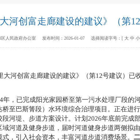
大河创富走廊建设的建议》（第1
和区人民政府办公室
发布时间：
2026-01-07
选择阅读字号：[
大
中
小
里大河创富走廊建设的建议》（第
12
号建议）已
4
年，已完成阳光家园桥至第一污水处理厂段的
达桥至巴斯箐段）水环境综合治理项目。正在进
校段河堤、步道方案设计。计划
2026
年底前完成
区域河道及健身步道，届时河道健身步道两侧拟
模式，引入社会资本，丰富河道步道消费场景。