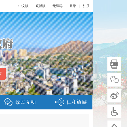
中文版
|
繁體版
|
无障碍
|
登录
|
注册
政民互动
仁和旅游