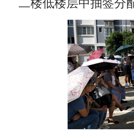
二楼低楼层中抽签分