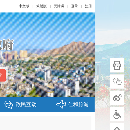
中文版
|
繁體版
|
无障碍
|
登录
|
注册
政民互动
仁和旅游