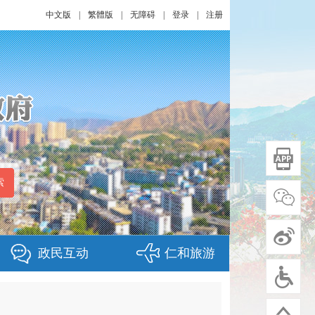
中文版
|
繁體版
|
无障碍
|
登录
|
注册
政民互动
仁和旅游