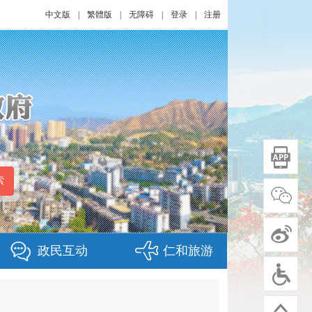
中文版
|
繁體版
|
无障碍
|
登录
|
注册
政民互动
仁和旅游