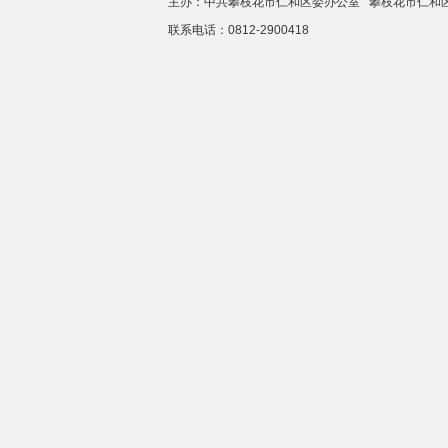
主办：中共攀枝花市仁和区委办公室 攀枝花市仁
联系电话：0812-2900418