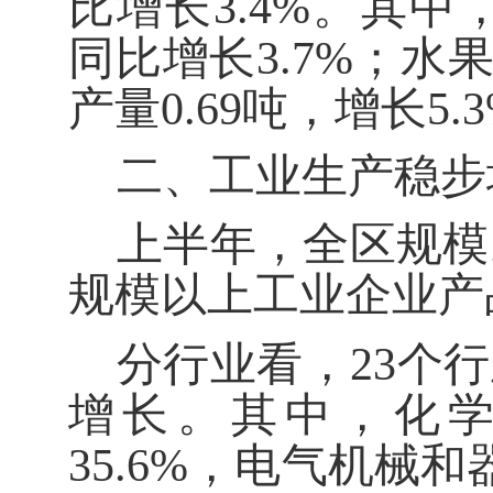
比
增
长
3.
4
%
。其中
同比增长
3.7
%
；
水
产量
0.69
吨，增长
5.
二、工业生产
稳步
上半年
，全区规模
规模以上工业企业产
分行业看，
23
个行
增长。其中，
化
35.6
%
，
电气机械和