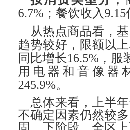
6.7
%
；餐饮收入
9.15
从热点商品看，
基
趋
势较好，限额以上
同比增长
16.5
%
，
服
用电器和音像器
245.9%
。
总体来看，上半年
不确定因素仍然较多
固。下阶段，全区上