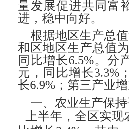
量发展促进共同富
进，
稳中
向好
。
根据地区生产总值
和
区地区生产总值
同比
增长
6.5
%
。
分
元，
同比
增长
3.3
%
长
6.9
%
；第三产业增
一、农业生产
保持
上半年
，全
区
实现