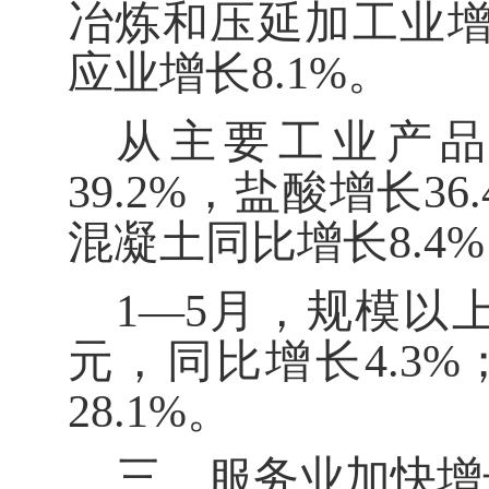
冶炼和压延加工业
应业
增长
8.1%
。
从
主要
工业产
39.2%
，
盐酸
增长
36
混凝土同比
增长
8.4%
1
—
5
月，规模以
元，同比增长
4.
3
%
28.1
%
。
三、服务业
加快增