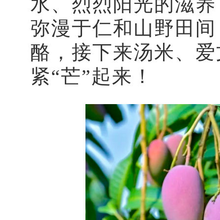
水、烈烈阳光的滋养
弥漫于仁和山野田间
酪，接下来汤米、爱
紧“芒”起来！