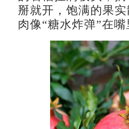
掰就开，饱满的果实
肉像“糖水炸弹”在