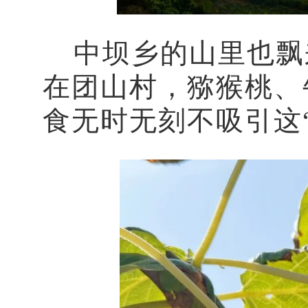
中坝乡的山里也飘
在团山村，猕猴桃、牛
食无时无刻不吸引这